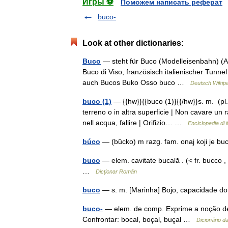
Игры ⚽
Поможем написать реферат
buco-
Look at other dictionaries:
Buco
— steht für Buco (Modelleisenbahn) (
Buco di Viso, französisch italienischer Tunn
auch Bucos Buko Osso buco …
Deutsch Wikip
buco (1)
— {{hw}}{{buco (1)}{{/hw}}s. m. (pl.
terreno o in altra superficie | Non cavare un 
nell acqua, fallire | Orifizio… …
Enciclopedia di i
búco
— (bȕcko) m razg. fam. onaj koji je 
buco
— elem. cavitate bucală . (< fr. bucco 
…
Dicționar Român
buco
— s. m. [Marinha] Bojo, capacidade 
buco-
— elem. de comp. Exprime a noção de 
Confrontar: bocal, boçal, buçal …
Dicionário d