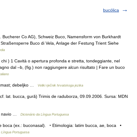
bucólica
A. Bucherer Co AG), Schweiz Buco, Namensform von Burkhardt
el Straßensperre Buco di Vela, Anlage der Festung Trient Siehe
edia
 chi ) 1 Cavità o apertura profonda e stretta, tondeggiante, nel
ragno dal –b, (fig.) non raggiungere alcun risultato | Fare un buco
taliano
bucmast; debeljko …
Veliki rječnik hrvatskoga jezika
, cf. lat. bucca, gură) Trimis de raduborza, 09.09.2006. Sursa: MDN
do navio …
Dicionário da Língua Portuguesa
boca (ex.: buconasal). ‣ Etimologia: latim bucca, ae, boca •
a Língua Portuguesa