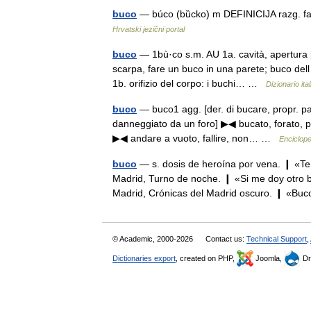
buco
— búco (bȕcko) m DEFINICIJA razg. fa
Hrvatski jezični portal
buco
— 1bù·co s.m. AU 1a. cavità, apertura 
scarpa, fare un buco in una parete; buco dell 
1b. orifizio del corpo: i buchi… …
Dizionario ita
buco
— buco1 agg. [der. di bucare, propr. part
danneggiato da un foro] ▶◀ bucato, forato, pe
▶◀ andare a vuoto, fallire, non… …
Enciclope
buco
— s. dosis de heroína por vena. ❙ «T
Madrid, Turno de noche. ❙ «Si me doy otro 
Madrid, Crónicas del Madrid oscuro. ❙ «B
© Academic, 2000-2026
Contact us:
Technical Support
,
Dictionaries export
, created on PHP,
Joomla,
Dr