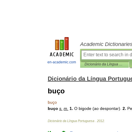
Academic Dictionarie
en-academic.com
Dicionário da Língua Portuguesa
Dicionário da Língua Portugu
buço
buço
buço
s
.
m
.
1
.
O
bigode
(
ao
despontar
).
2
.
P
Dicionário
da
Língua
Portuguesa
.
2012
.