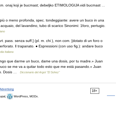
m. onaj koji je bucmast; debeljko ETIMOLOGIJA vidi bucmast …
più o meno profonda, spec. tondeggiante: avere un buco in una
acquaio, del lavandino, tubo di scarico Sinonimi: 1foro, pertugio.
liano
. pass. senza suff.] (pl. m. chi ), non com. [dotato di un foro o
rforato. ‖ trapanato. ● Espressioni (con uso fig.): andare buco
dia Italiana
engo que darme un buco, dame una dosis, por tu madre.» Juan
buco se me va a quitar todo esto que me está pasando.» Juan
uco. Dosis …
Diccionario del Argot "El Sohez"
Advertising
18+
upal,
WordPress, MODx.