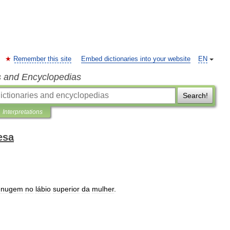
Remember this site
Embed dictionaries into your website
EN
s and Encyclopedias
Search!
Interpretations
esa
enugem
no
lábio
superior
da
mulher
.